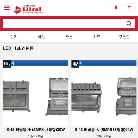
인기
최신
추천
히트
쿠폰존
LED 터널/간판등
S-42 터널등 小 (SMPS 내장형)30W
S-43 터널등 大 (SMPS 내장형)60W
132,800원
194,000원